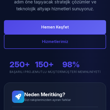
adım öne taşıyacak stratejik çözümler ve
teknolojik altyapı hizmetleri sunuyoruz.
Hemen Keşfet
Hizmetlerimiz
250+
150+
98%
BAŞARILI PROJE
MUTLU MÜŞTERI
MÜŞTERI MEMNUNIYETI
Neden Meritking?
Sizi rakiplerinizden ayıran farklar