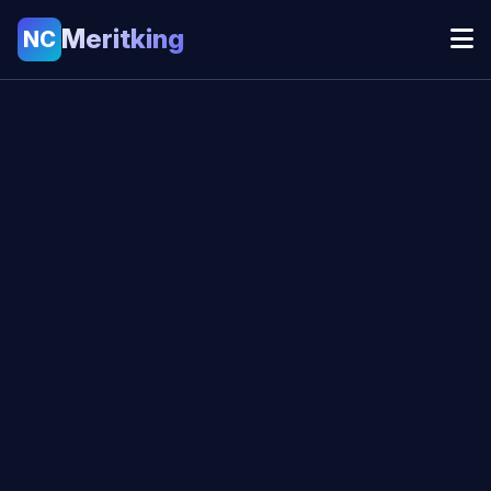
Meritking
NC