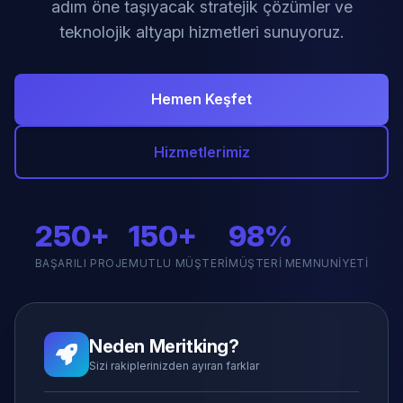
adım öne taşıyacak stratejik çözümler ve
teknolojik altyapı hizmetleri sunuyoruz.
Hemen Keşfet
Hizmetlerimiz
250+
150+
98%
BAŞARILI PROJE
MUTLU MÜŞTERI
MÜŞTERI MEMNUNIYETI
Neden Meritking?
Sizi rakiplerinizden ayıran farklar