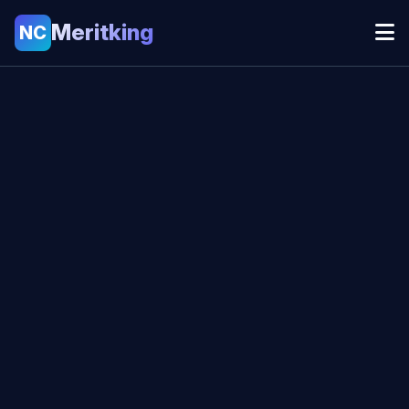
Meritking
NC