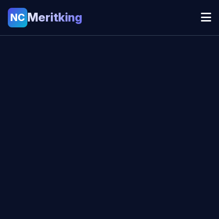
Meritking
NC