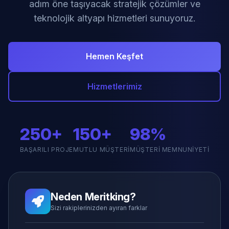
adım öne taşıyacak stratejik çözümler ve
teknolojik altyapı hizmetleri sunuyoruz.
Hemen Keşfet
Hizmetlerimiz
250+
150+
98%
BAŞARILI PROJE
MUTLU MÜŞTERI
MÜŞTERI MEMNUNIYETI
Neden Meritking?
Sizi rakiplerinizden ayıran farklar