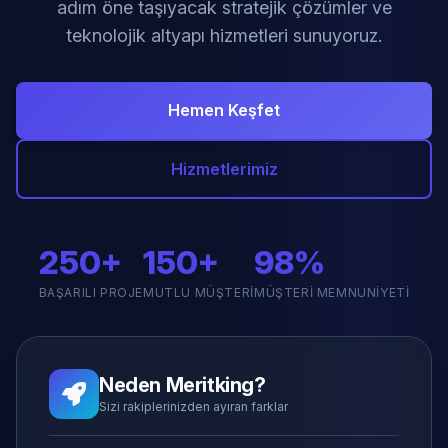
adım öne taşıyacak stratejik çözümler ve
teknolojik altyapı hizmetleri sunuyoruz.
Hemen Keşfet
Hizmetlerimiz
250+
150+
98%
BAŞARILI PROJE
MUTLU MÜŞTERI
MÜŞTERI MEMNUNIYETI
Neden Meritking?
Sizi rakiplerinizden ayıran farklar