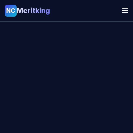
Meritking
NC