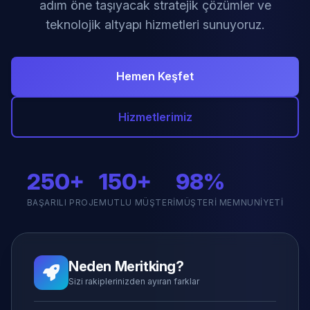
adım öne taşıyacak stratejik çözümler ve
teknolojik altyapı hizmetleri sunuyoruz.
Hemen Keşfet
Hizmetlerimiz
250+
150+
98%
BAŞARILI PROJE
MUTLU MÜŞTERI
MÜŞTERI MEMNUNIYETI
Neden Meritking?
Sizi rakiplerinizden ayıran farklar