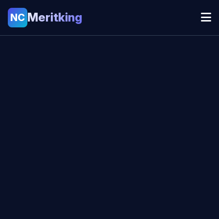
Meritking
NC