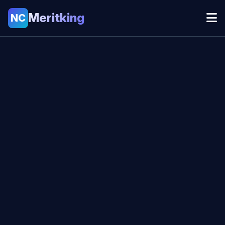
Meritking
NC