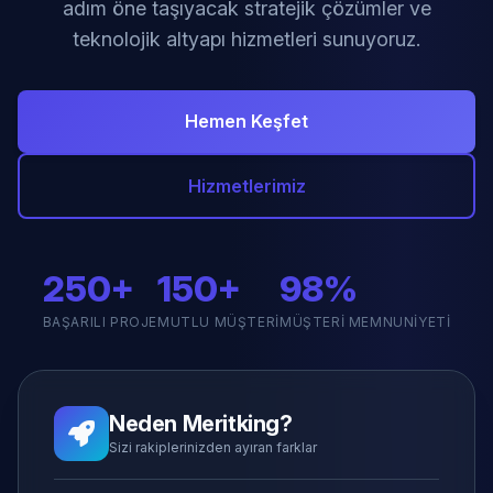
adım öne taşıyacak stratejik çözümler ve
teknolojik altyapı hizmetleri sunuyoruz.
Hemen Keşfet
Hizmetlerimiz
250+
150+
98%
BAŞARILI PROJE
MUTLU MÜŞTERI
MÜŞTERI MEMNUNIYETI
Neden Meritking?
Sizi rakiplerinizden ayıran farklar