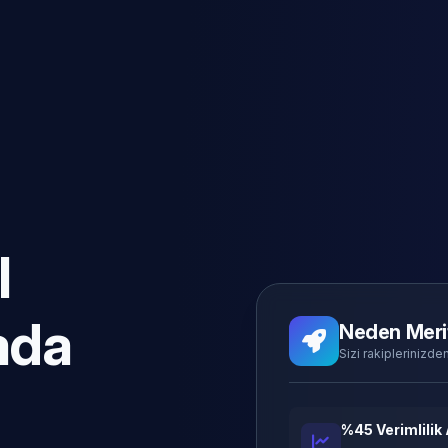
l
ada
Neden Meri
Sizi rakiplerinizden
%45 Verimlilik 