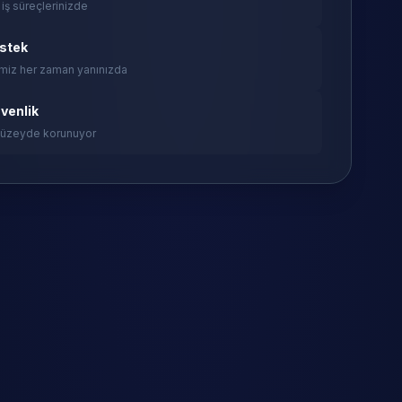
 iş süreçlerinizde
estek
miz her zaman yanınızda
venlik
 düzeyde korunuyor