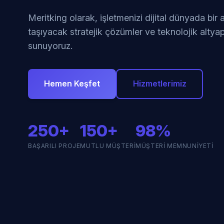
Meritking olarak, işletmenizi dijital dünyada bir
taşıyacak stratejik çözümler ve teknolojik altyap
sunuyoruz.
Hemen Keşfet
Hizmetlerimiz
250+
150+
98%
BAŞARILI PROJE
MUTLU MÜŞTERI
MÜŞTERI MEMNUNIYETI