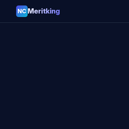
Meritking
NC