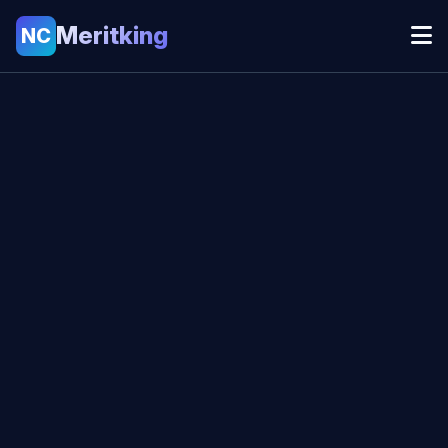
Meritking
NC