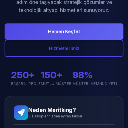
adım öne taşıyacak stratejik çözümler ve
teknolojik altyapı hizmetleri sunuyoruz.
Hemen Keşfet
Hizmetlerimiz
250+
150+
98%
BAŞARILI PROJE
MUTLU MÜŞTERI
MÜŞTERI MEMNUNIYETI
Neden Meritking?
Sizi rakiplerinizden ayıran farklar