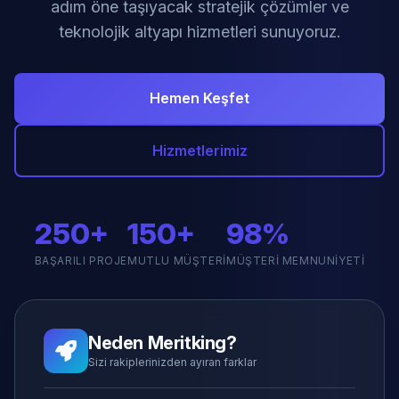
adım öne taşıyacak stratejik çözümler ve
teknolojik altyapı hizmetleri sunuyoruz.
Hemen Keşfet
Hizmetlerimiz
250+
150+
98%
BAŞARILI PROJE
MUTLU MÜŞTERI
MÜŞTERI MEMNUNIYETI
Neden Meritking?
Sizi rakiplerinizden ayıran farklar