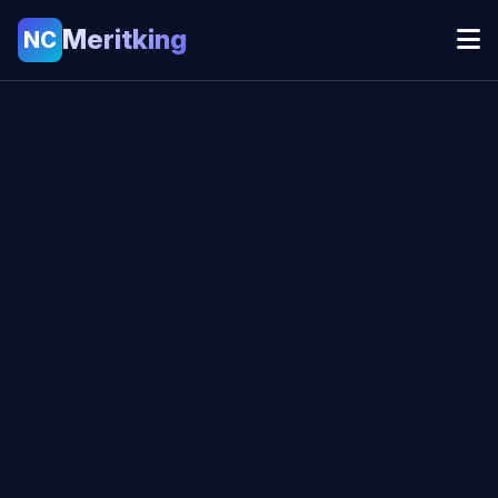
Meritking
NC