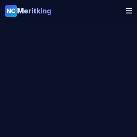
Meritking
NC