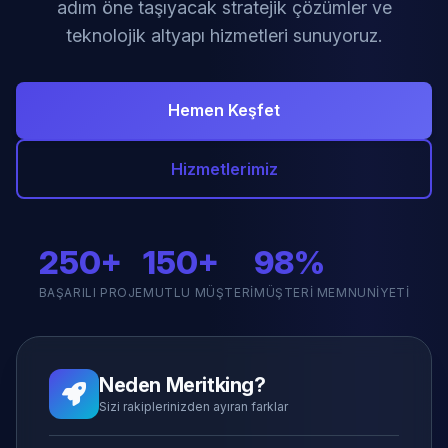
adım öne taşıyacak stratejik çözümler ve
teknolojik altyapı hizmetleri sunuyoruz.
Hemen Keşfet
Hizmetlerimiz
250+
150+
98%
BAŞARILI PROJE
MUTLU MÜŞTERI
MÜŞTERI MEMNUNIYETI
Neden Meritking?
Sizi rakiplerinizden ayıran farklar