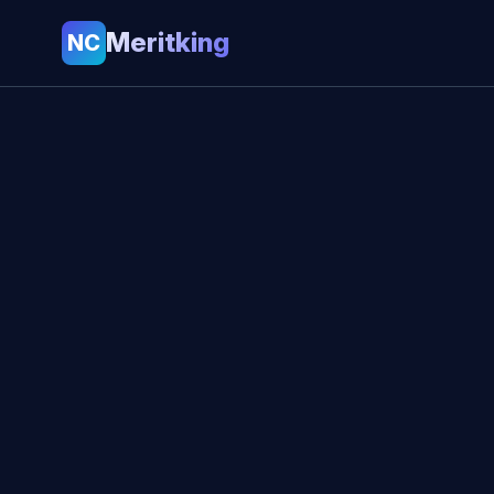
Meritking
NC