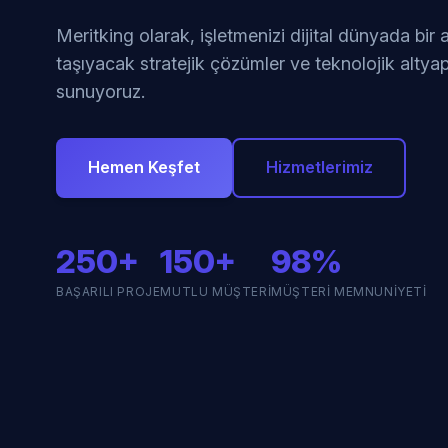
Meritking olarak, işletmenizi dijital dünyada bir
taşıyacak stratejik çözümler ve teknolojik altyap
sunuyoruz.
Hemen Keşfet
Hizmetlerimiz
250+
150+
98%
BAŞARILI PROJE
MUTLU MÜŞTERI
MÜŞTERI MEMNUNIYETI