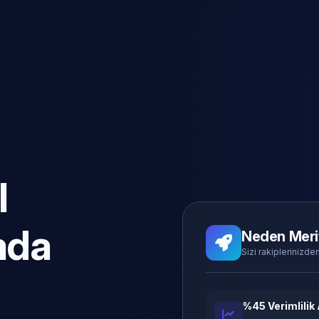
l
ada
Neden Meri
Sizi rakiplerinizden
%45 Verimlilik 