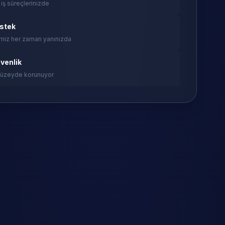
 iş süreçlerinizde
estek
miz her zaman yanınızda
venlik
 düzeyde korunuyor