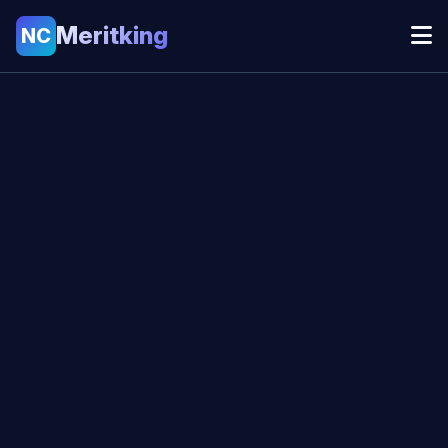
Meritking
NC