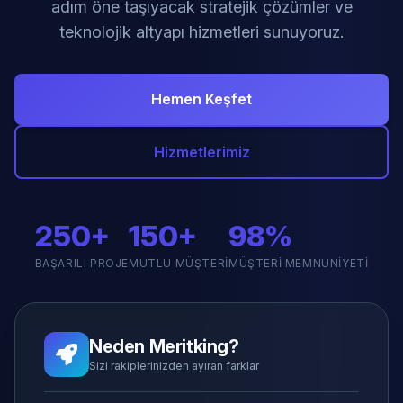
adım öne taşıyacak stratejik çözümler ve
teknolojik altyapı hizmetleri sunuyoruz.
Hemen Keşfet
Hizmetlerimiz
250+
150+
98%
BAŞARILI PROJE
MUTLU MÜŞTERI
MÜŞTERI MEMNUNIYETI
Neden Meritking?
Sizi rakiplerinizden ayıran farklar