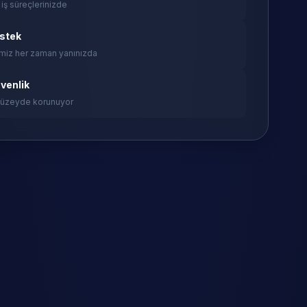
 iş süreçlerinizde
estek
miz her zaman yanınızda
venlik
 düzeyde korunuyor