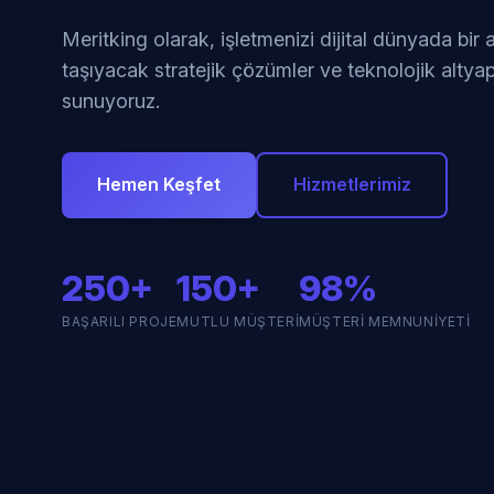
Meritking olarak, işletmenizi dijital dünyada bir
taşıyacak stratejik çözümler ve teknolojik altyap
sunuyoruz.
Hemen Keşfet
Hizmetlerimiz
250+
150+
98%
BAŞARILI PROJE
MUTLU MÜŞTERI
MÜŞTERI MEMNUNIYETI