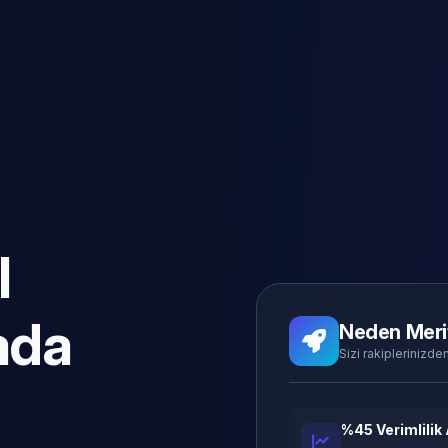
l
ada
Neden Meri
Sizi rakiplerinizden
%45 Verimlilik 