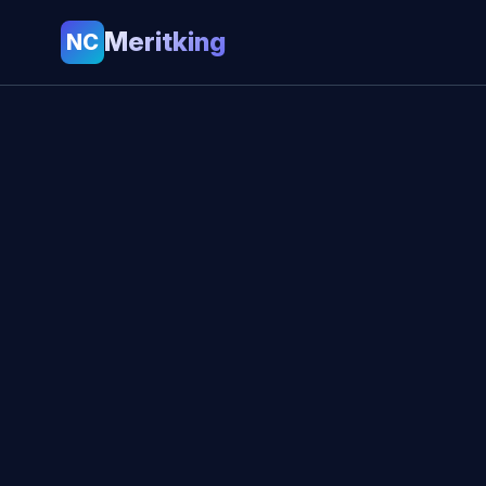
Meritking
NC