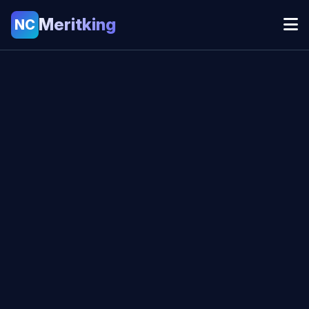
Meritking
NC