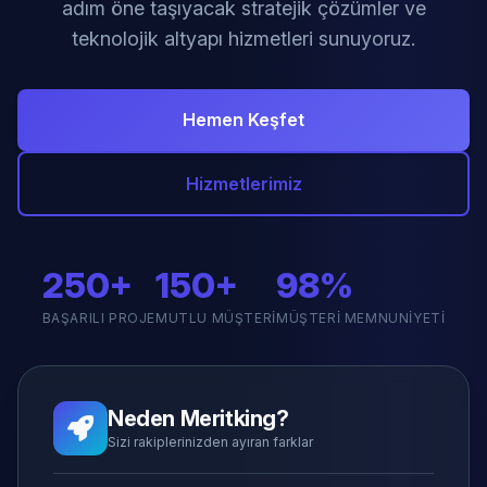
adım öne taşıyacak stratejik çözümler ve
teknolojik altyapı hizmetleri sunuyoruz.
Hemen Keşfet
Hizmetlerimiz
250+
150+
98%
BAŞARILI PROJE
MUTLU MÜŞTERI
MÜŞTERI MEMNUNIYETI
Neden Meritking?
Sizi rakiplerinizden ayıran farklar