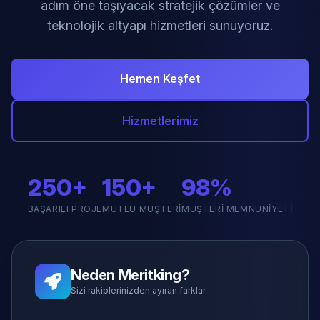
adım öne taşıyacak stratejik çözümler ve
teknolojik altyapı hizmetleri sunuyoruz.
Hemen Keşfet
Hizmetlerimiz
250+
150+
98%
BAŞARILI PROJE
MUTLU MÜŞTERI
MÜŞTERI MEMNUNIYETI
Neden Meritking?
Sizi rakiplerinizden ayıran farklar