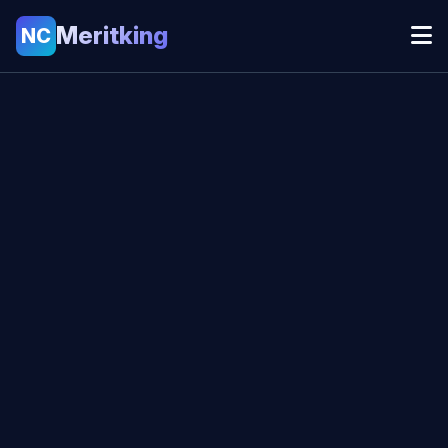
Meritking
NC