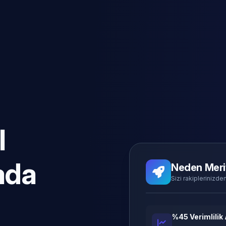
l
ada
Neden Meri
Sizi rakiplerinizden
%45 Verimlilik 