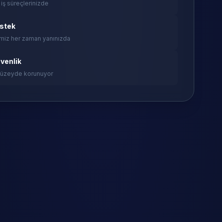
 iş süreçlerinizde
estek
miz her zaman yanınızda
venlik
 düzeyde korunuyor