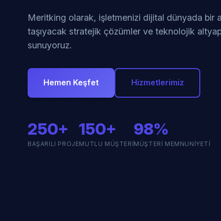
Meritking olarak, işletmenizi dijital dünyada bir
taşıyacak stratejik çözümler ve teknolojik altyap
sunuyoruz.
Hemen Keşfet
Hizmetlerimiz
250+
150+
98%
BAŞARILI PROJE
MUTLU MÜŞTERI
MÜŞTERI MEMNUNIYETI