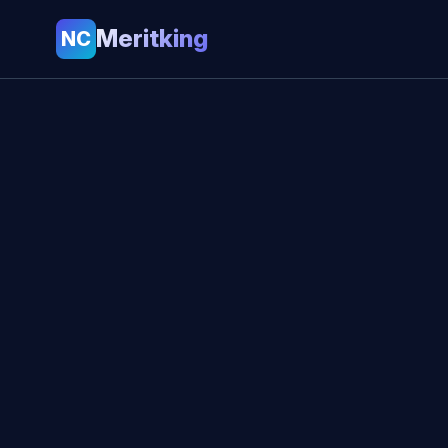
Meritking
NC