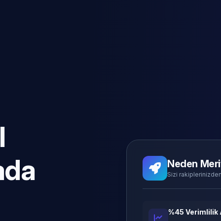
l
ada
Neden Meri
Sizi rakiplerinizden
%45 Verimlilik 