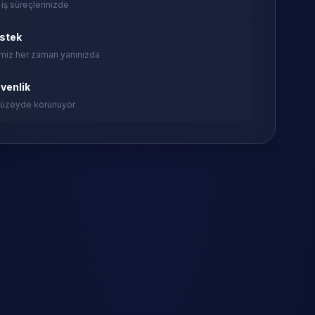
 iş süreçlerinizde
estek
miz her zaman yanınızda
venlik
 düzeyde korunuyor