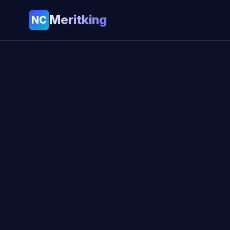
Meritking
NC