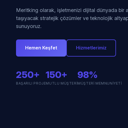
Meritking olarak, işletmenizi dijital dünyada bir
taşıyacak stratejik çözümler ve teknolojik altyap
sunuyoruz.
Hemen Keşfet
Hizmetlerimiz
250+
150+
98%
BAŞARILI PROJE
MUTLU MÜŞTERI
MÜŞTERI MEMNUNIYETI