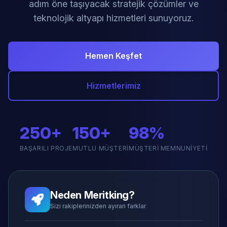
adım öne taşıyacak stratejik çözümler ve
teknolojik altyapı hizmetleri sunuyoruz.
Hemen Keşfet
Hizmetlerimiz
250+
150+
98%
BAŞARILI PROJE
MUTLU MÜŞTERI
MÜŞTERI MEMNUNIYETI
Neden Meritking?
Sizi rakiplerinizden ayıran farklar