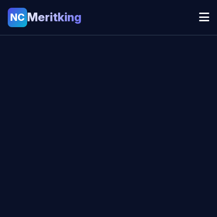
Meritking
NC