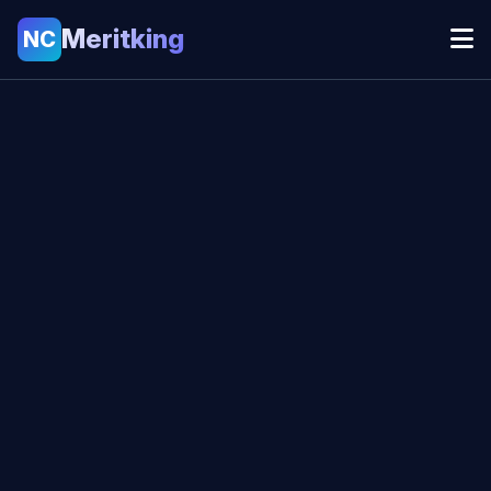
Meritking
NC