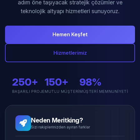
adım öne taşıyacak stratejik çözümler ve
teknolojik altyapı hizmetleri sunuyoruz.
Hemen Keşfet
Hizmetlerimiz
250+
150+
98%
BAŞARILI PROJE
MUTLU MÜŞTERI
MÜŞTERI MEMNUNIYETI
Neden Meritking?
Sizi rakiplerinizden ayıran farklar