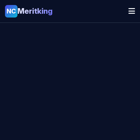
Meritking
NC