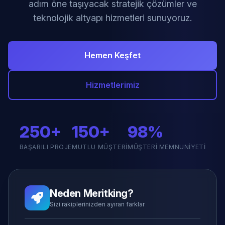
adım öne taşıyacak stratejik çözümler ve
teknolojik altyapı hizmetleri sunuyoruz.
Hemen Keşfet
Hizmetlerimiz
250+
150+
98%
BAŞARILI PROJE
MUTLU MÜŞTERI
MÜŞTERI MEMNUNIYETI
Neden Meritking?
Sizi rakiplerinizden ayıran farklar