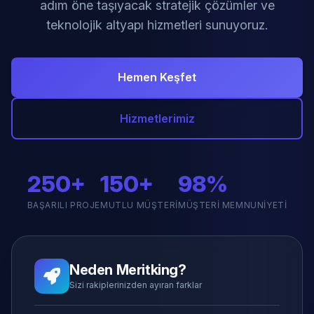
adım öne taşıyacak stratejik çözümler ve
teknolojik altyapı hizmetleri sunuyoruz.
Hemen Keşfet
Hizmetlerimiz
250+
150+
98%
BAŞARILI PROJE
MUTLU MÜŞTERI
MÜŞTERI MEMNUNIYETI
Neden Meritking?
Sizi rakiplerinizden ayıran farklar