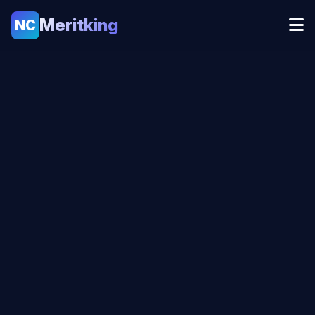
Meritking
NC