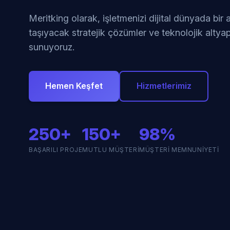
Meritking olarak, işletmenizi dijital dünyada bir
taşıyacak stratejik çözümler ve teknolojik altyap
sunuyoruz.
Hemen Keşfet
Hizmetlerimiz
250+
150+
98%
BAŞARILI PROJE
MUTLU MÜŞTERI
MÜŞTERI MEMNUNIYETI