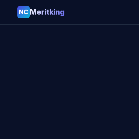
Meritking
NC