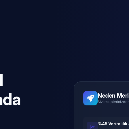
l
ada
Neden Meri
Sizi rakiplerinizden
%45 Verimlilik 