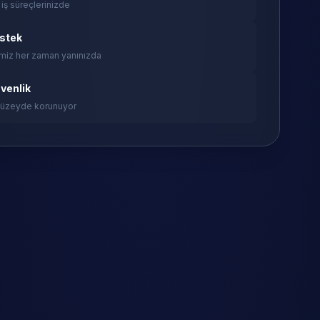
 iş süreçlerinizde
estek
miz her zaman yanınızda
venlik
 düzeyde korunuyor