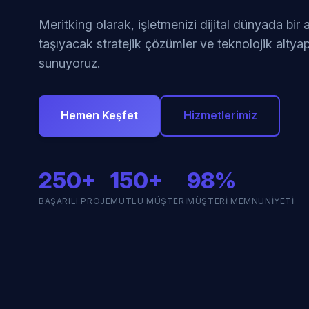
Meritking olarak, işletmenizi dijital dünyada bir
taşıyacak stratejik çözümler ve teknolojik altyap
sunuyoruz.
Hemen Keşfet
Hizmetlerimiz
250+
150+
98%
BAŞARILI PROJE
MUTLU MÜŞTERI
MÜŞTERI MEMNUNIYETI