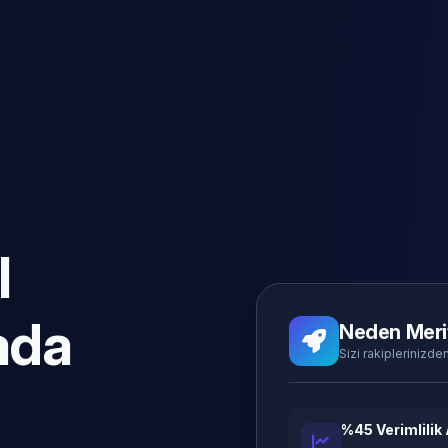
l
ada
Neden Meri
Sizi rakiplerinizden
%45 Verimlilik 