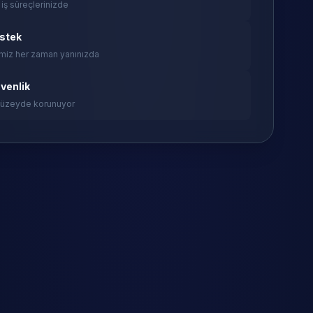
 iş süreçlerinizde
estek
miz her zaman yanınızda
venlik
 düzeyde korunuyor