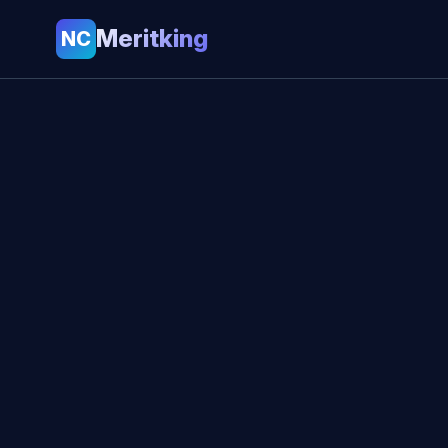
Meritking
NC