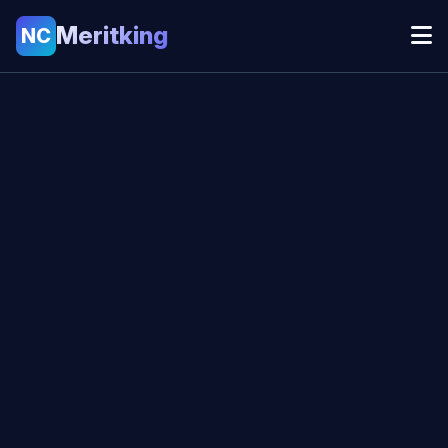
Meritking
NC