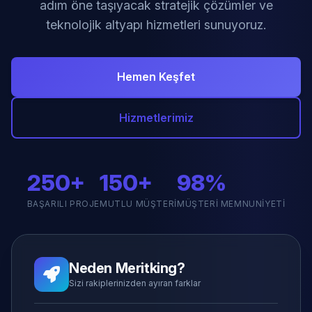
adım öne taşıyacak stratejik çözümler ve
teknolojik altyapı hizmetleri sunuyoruz.
Hemen Keşfet
Hizmetlerimiz
250+
150+
98%
BAŞARILI PROJE
MUTLU MÜŞTERI
MÜŞTERI MEMNUNIYETI
Neden Meritking?
Sizi rakiplerinizden ayıran farklar