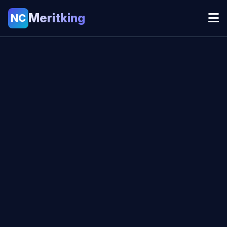
Meritking
NC