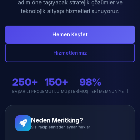
adım öne taşıyacak stratejik çözümler ve
teknolojik altyapı hizmetleri sunuyoruz.
Hemen Keşfet
Hizmetlerimiz
250+
150+
98%
BAŞARILI PROJE
MUTLU MÜŞTERI
MÜŞTERI MEMNUNIYETI
Neden Meritking?
Sizi rakiplerinizden ayıran farklar