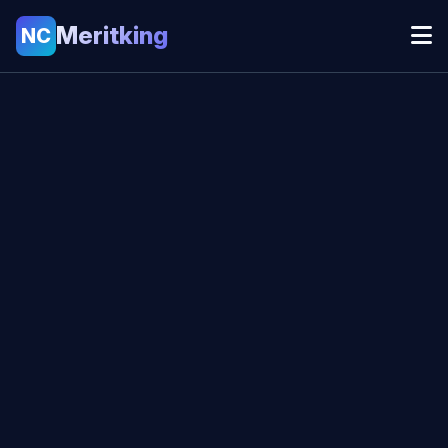
Meritking
NC