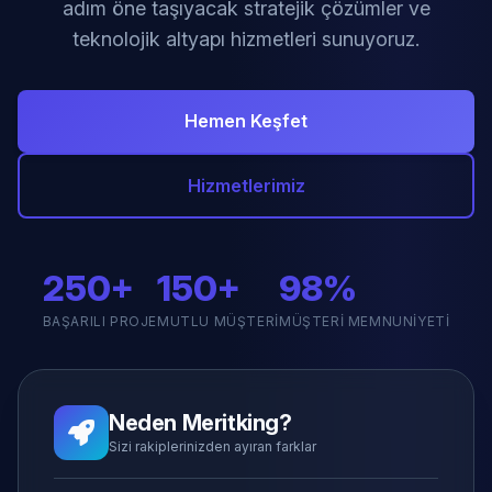
adım öne taşıyacak stratejik çözümler ve
teknolojik altyapı hizmetleri sunuyoruz.
Hemen Keşfet
Hizmetlerimiz
250+
150+
98%
BAŞARILI PROJE
MUTLU MÜŞTERI
MÜŞTERI MEMNUNIYETI
Neden Meritking?
Sizi rakiplerinizden ayıran farklar