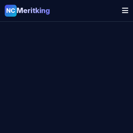
Meritking
NC