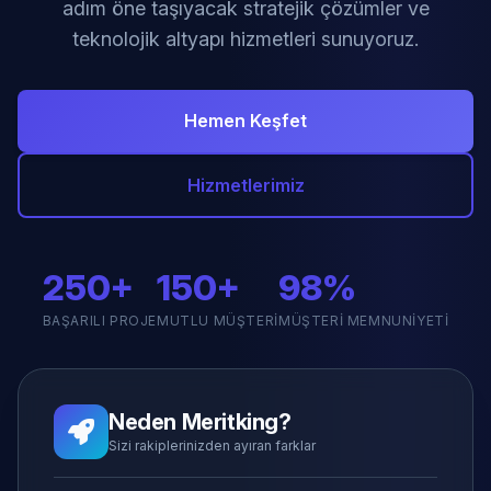
adım öne taşıyacak stratejik çözümler ve
teknolojik altyapı hizmetleri sunuyoruz.
Hemen Keşfet
Hizmetlerimiz
250+
150+
98%
BAŞARILI PROJE
MUTLU MÜŞTERI
MÜŞTERI MEMNUNIYETI
Neden Meritking?
Sizi rakiplerinizden ayıran farklar