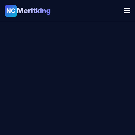
Meritking
NC