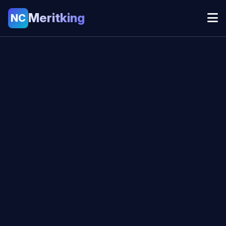
Meritking
NC