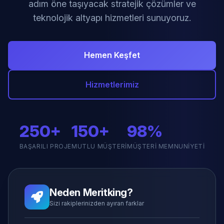
adım öne taşıyacak stratejik çözümler ve
teknolojik altyapı hizmetleri sunuyoruz.
Hemen Keşfet
Hizmetlerimiz
250+
150+
98%
BAŞARILI PROJE
MUTLU MÜŞTERI
MÜŞTERI MEMNUNIYETI
Neden Meritking?
Sizi rakiplerinizden ayıran farklar