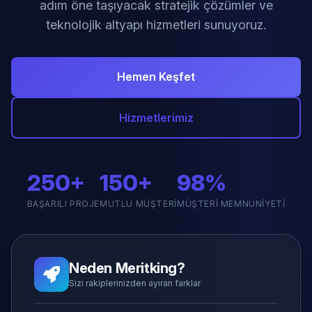
adım öne taşıyacak stratejik çözümler ve
teknolojik altyapı hizmetleri sunuyoruz.
Hemen Keşfet
Hizmetlerimiz
250+
150+
98%
BAŞARILI PROJE
MUTLU MÜŞTERI
MÜŞTERI MEMNUNIYETI
Neden Meritking?
Sizi rakiplerinizden ayıran farklar