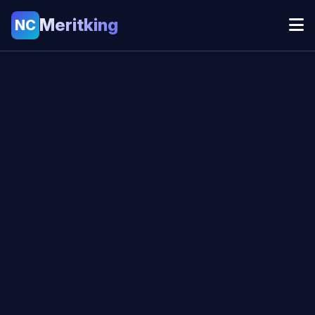
Meritking
NC