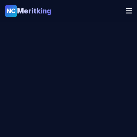
Meritking
NC