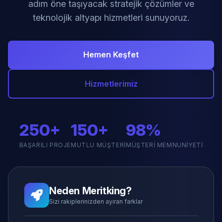
adım öne taşıyacak stratejik çözümler ve
teknolojik altyapı hizmetleri sunuyoruz.
Hemen Keşfet
Hizmetlerimiz
250+
150+
98%
BAŞARILI PROJE
MUTLU MÜŞTERI
MÜŞTERI MEMNUNIYETI
Neden Meritking?
Sizi rakiplerinizden ayıran farklar