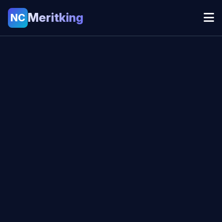
Meritking
NC