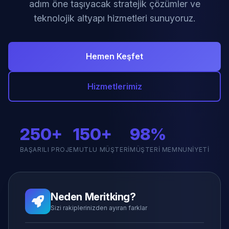
adım öne taşıyacak stratejik çözümler ve
teknolojik altyapı hizmetleri sunuyoruz.
Hemen Keşfet
Hizmetlerimiz
250+
150+
98%
BAŞARILI PROJE
MUTLU MÜŞTERI
MÜŞTERI MEMNUNIYETI
Neden Meritking?
Sizi rakiplerinizden ayıran farklar