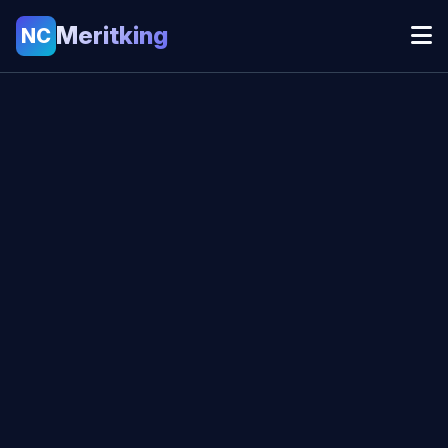
Meritking
NC