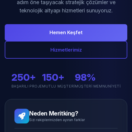
adım öne taşıyacak stratejik çözümler ve
teknolojik altyapı hizmetleri sunuyoruz.
Hemen Keşfet
Hizmetlerimiz
250+
150+
98%
BAŞARILI PROJE
MUTLU MÜŞTERI
MÜŞTERI MEMNUNIYETI
Neden Meritking?
Sizi rakiplerinizden ayıran farklar