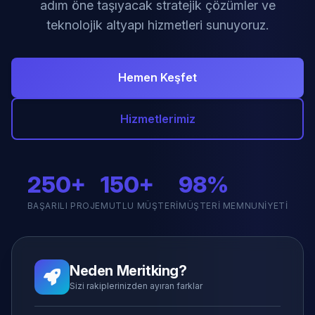
adım öne taşıyacak stratejik çözümler ve
teknolojik altyapı hizmetleri sunuyoruz.
Hemen Keşfet
Hizmetlerimiz
250+
150+
98%
BAŞARILI PROJE
MUTLU MÜŞTERI
MÜŞTERI MEMNUNIYETI
Neden Meritking?
Sizi rakiplerinizden ayıran farklar