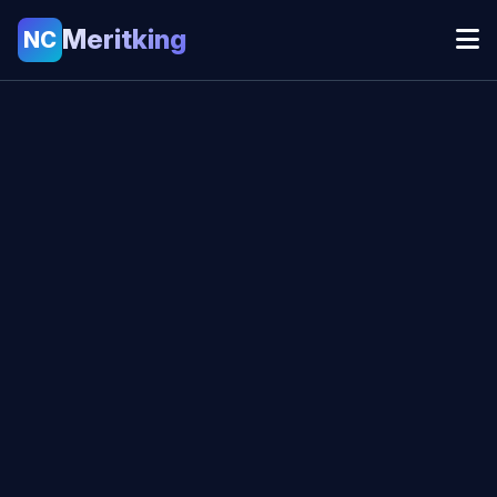
Meritking
NC