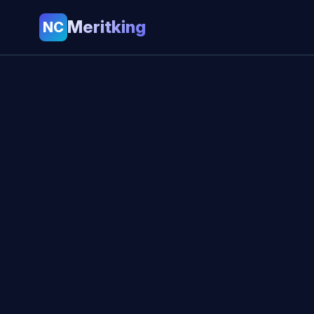
Meritking
NC