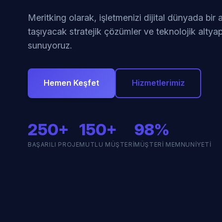
Meritking olarak, işletmenizi dijital dünyada bir
taşıyacak stratejik çözümler ve teknolojik altyap
sunuyoruz.
Hemen Keşfet
Hizmetlerimiz
250+
150+
98%
BAŞARILI PROJE
MUTLU MÜŞTERI
MÜŞTERI MEMNUNIYETI