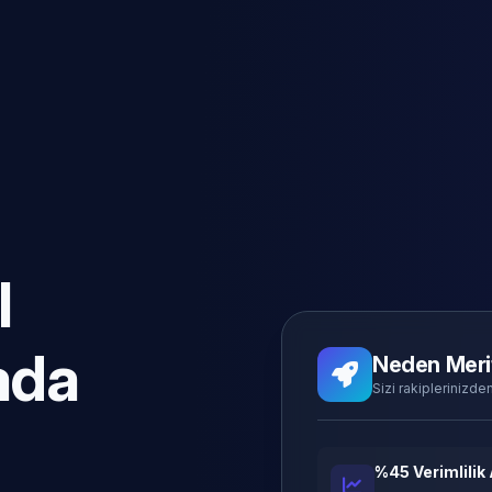
l
ada
Neden Meri
Sizi rakiplerinizden
%45 Verimlilik 