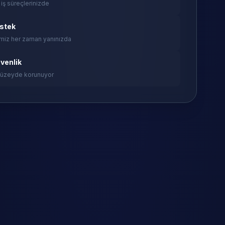
 iş süreçlerinizde
estek
miz her zaman yanınızda
venlik
 düzeyde korunuyor