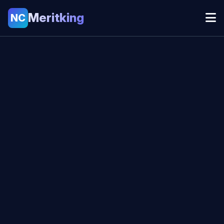
Meritking
NC