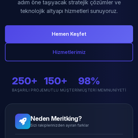
adım öne taşıyacak stratejik çözümler ve
teknolojik altyapı hizmetleri sunuyoruz.
Hemen Keşfet
Hizmetlerimiz
250+
150+
98%
BAŞARILI PROJE
MUTLU MÜŞTERI
MÜŞTERI MEMNUNIYETI
Neden Meritking?
Sizi rakiplerinizden ayıran farklar