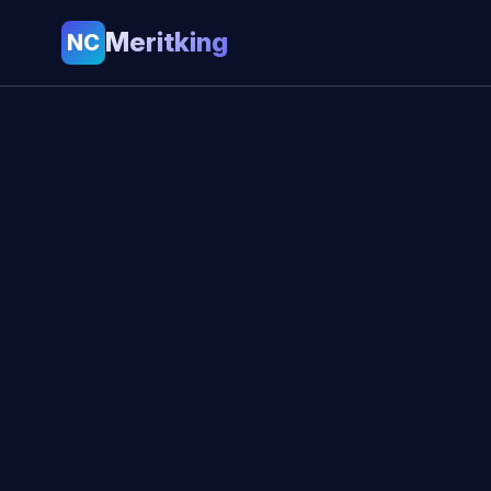
Meritking
NC