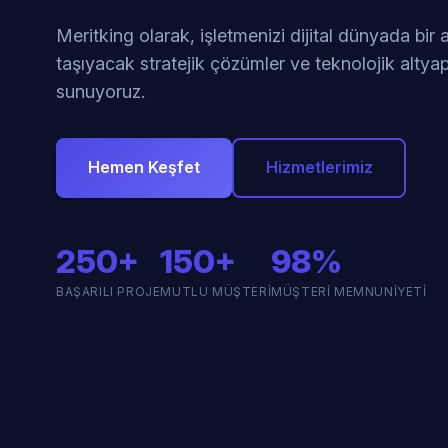
Meritking olarak, işletmenizi dijital dünyada bir
taşıyacak stratejik çözümler ve teknolojik altyap
sunuyoruz.
Hemen Keşfet
Hizmetlerimiz
250+
150+
98%
BAŞARILI PROJE
MUTLU MÜŞTERI
MÜŞTERI MEMNUNIYETI