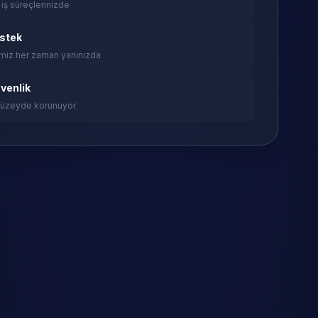
 iş süreçlerinizde
estek
miz her zaman yanınızda
venlik
 düzeyde korunuyor