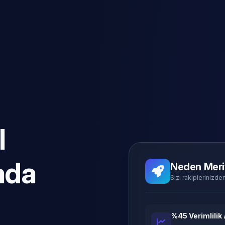
l
ada
Neden Meri
Sizi rakiplerinizden
%45 Verimlilik 