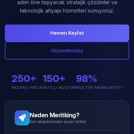
adım öne taşıyacak stratejik çözümler ve
teknolojik altyapı hizmetleri sunuyoruz.
Hemen Keşfet
Hizmetlerimiz
250+
150+
98%
BAŞARILI PROJE
MUTLU MÜŞTERI
MÜŞTERI MEMNUNIYETI
Neden Meritking?
Sizi rakiplerinizden ayıran farklar