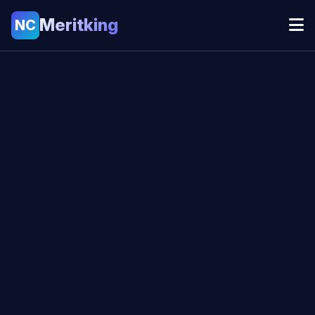
Meritking
NC