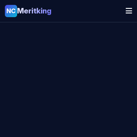
Meritking
NC