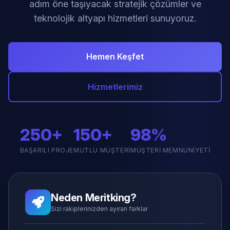
adım öne taşıyacak stratejik çözümler ve
teknolojik altyapı hizmetleri sunuyoruz.
Hemen Keşfet
Hizmetlerimiz
250+
150+
98%
BAŞARILI PROJE
MUTLU MÜŞTERI
MÜŞTERI MEMNUNIYETI
Neden Meritking?
Sizi rakiplerinizden ayıran farklar