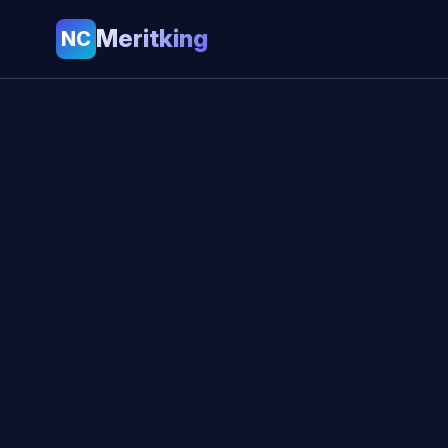
Meritking
NC