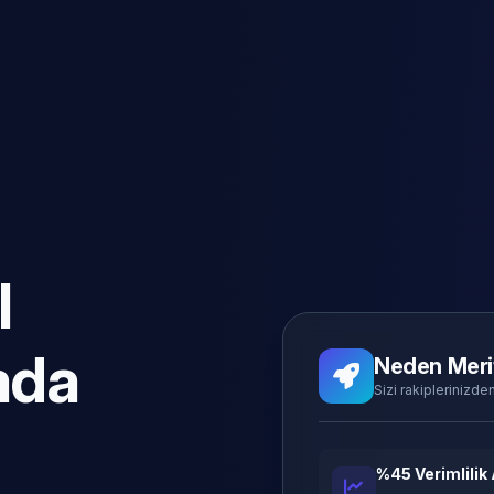
l
ada
Neden Meri
Sizi rakiplerinizden
%45 Verimlilik 