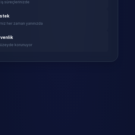
 iş süreçlerinizde
estek
miz her zaman yanınızda
venlik
 düzeyde korunuyor