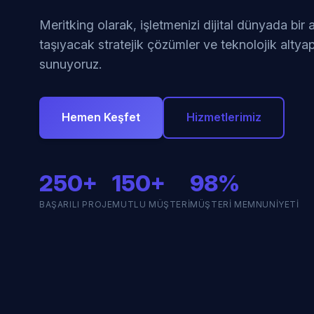
Meritking olarak, işletmenizi dijital dünyada bir
taşıyacak stratejik çözümler ve teknolojik altyap
sunuyoruz.
Hemen Keşfet
Hizmetlerimiz
250+
150+
98%
BAŞARILI PROJE
MUTLU MÜŞTERI
MÜŞTERI MEMNUNIYETI