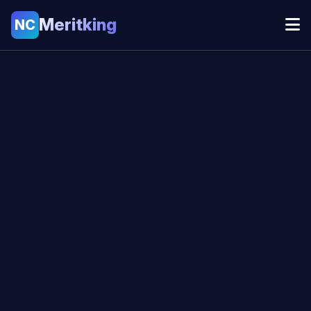
Meritking
NC