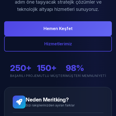
adım öne taşıyacak stratejik çözümler ve
teknolojik altyapı hizmetleri sunuyoruz.
Hemen Keşfet
Hizmetlerimiz
250+
150+
98%
BAŞARILI PROJE
MUTLU MÜŞTERI
MÜŞTERI MEMNUNIYETI
Neden Meritking?
Sizi rakiplerinizden ayıran farklar