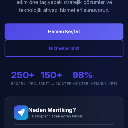
adım öne taşıyacak stratejik çözümler ve
teknolojik altyapı hizmetleri sunuyoruz.
Hemen Keşfet
Hizmetlerimiz
250+
150+
98%
BAŞARILI PROJE
MUTLU MÜŞTERI
MÜŞTERI MEMNUNIYETI
Neden Meritking?
Sizi rakiplerinizden ayıran farklar