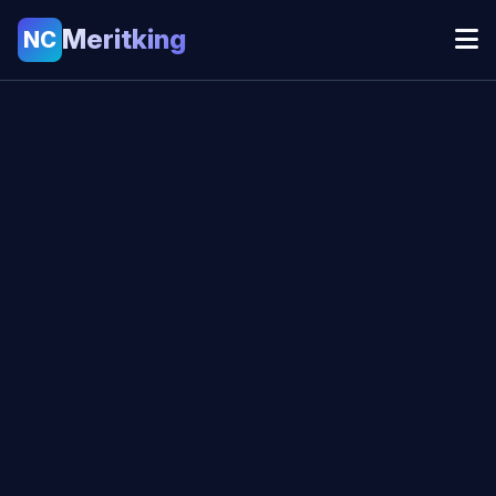
Meritking
NC