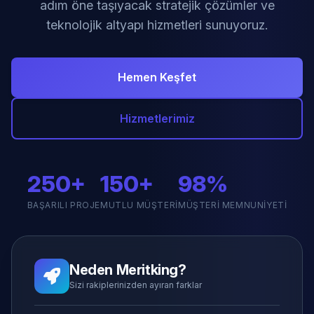
adım öne taşıyacak stratejik çözümler ve
teknolojik altyapı hizmetleri sunuyoruz.
Hemen Keşfet
Hizmetlerimiz
250+
150+
98%
BAŞARILI PROJE
MUTLU MÜŞTERI
MÜŞTERI MEMNUNIYETI
Neden Meritking?
Sizi rakiplerinizden ayıran farklar