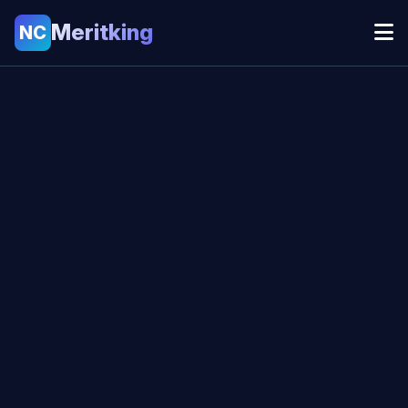
Meritking
NC