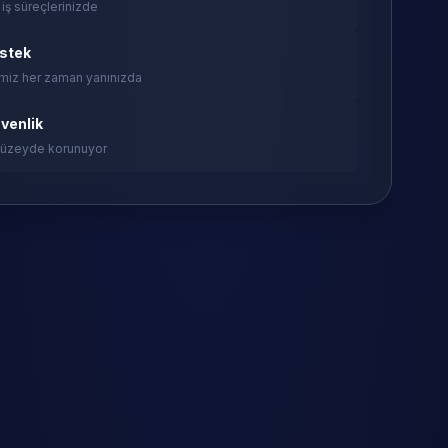
 iş süreçlerinizde
estek
miz her zaman yanınızda
venlik
 düzeyde korunuyor