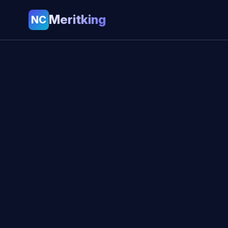
Meritking
NC