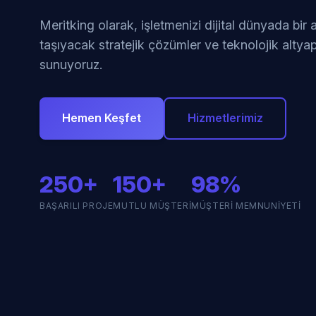
Meritking olarak, işletmenizi dijital dünyada bir
taşıyacak stratejik çözümler ve teknolojik altyap
sunuyoruz.
Hemen Keşfet
Hizmetlerimiz
250+
150+
98%
BAŞARILI PROJE
MUTLU MÜŞTERI
MÜŞTERI MEMNUNIYETI