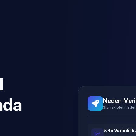
l
ada
Neden Meri
Sizi rakiplerinizden
%45 Verimlilik 