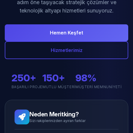
adım öne taşıyacak stratejik çözümler ve
teknolojik altyapı hizmetleri sunuyoruz.
Hemen Keşfet
Hizmetlerimiz
250+
150+
98%
BAŞARILI PROJE
MUTLU MÜŞTERI
MÜŞTERI MEMNUNIYETI
Neden Meritking?
Sizi rakiplerinizden ayıran farklar