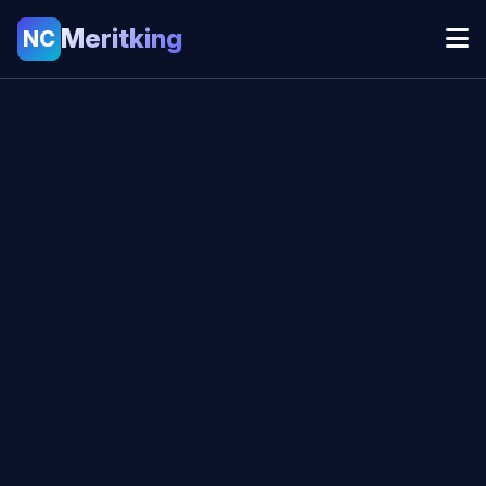
Meritking
NC