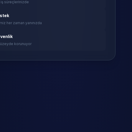
 iş süreçlerinizde
estek
miz her zaman yanınızda
venlik
 düzeyde korunuyor