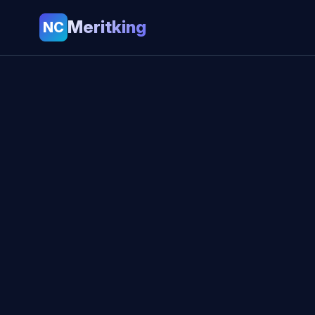
Meritking
NC