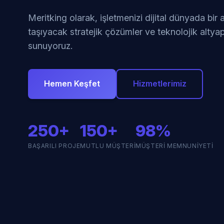
Meritking olarak, işletmenizi dijital dünyada bir
taşıyacak stratejik çözümler ve teknolojik altyap
sunuyoruz.
Hemen Keşfet
Hizmetlerimiz
250+
150+
98%
BAŞARILI PROJE
MUTLU MÜŞTERI
MÜŞTERI MEMNUNIYETI