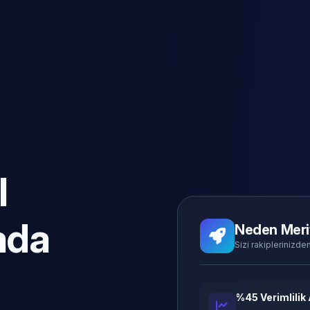
l
ada
Neden Meri
Sizi rakiplerinizden
%45 Verimlilik 