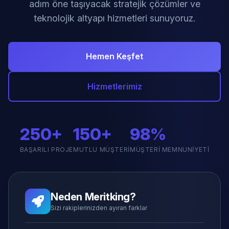
adım öne taşıyacak stratejik çözümler ve
teknolojik altyapı hizmetleri sunuyoruz.
Hemen Keşfet
Hizmetlerimiz
250+
150+
98%
BAŞARILI PROJE
MUTLU MÜŞTERI
MÜŞTERI MEMNUNIYETI
Neden Meritking?
Sizi rakiplerinizden ayıran farklar