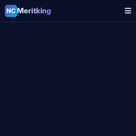
Meritking
NC