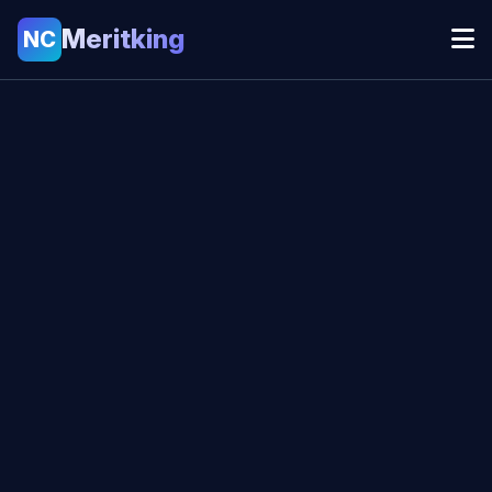
Meritking
NC