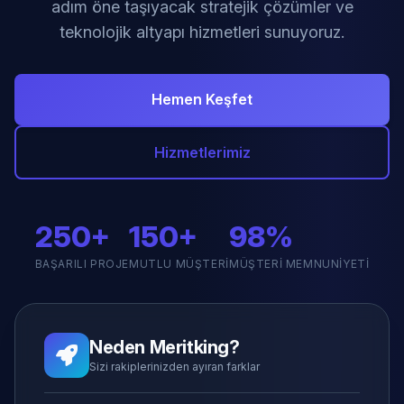
adım öne taşıyacak stratejik çözümler ve
teknolojik altyapı hizmetleri sunuyoruz.
Hemen Keşfet
Hizmetlerimiz
250+
150+
98%
BAŞARILI PROJE
MUTLU MÜŞTERI
MÜŞTERI MEMNUNIYETI
Neden Meritking?
Sizi rakiplerinizden ayıran farklar