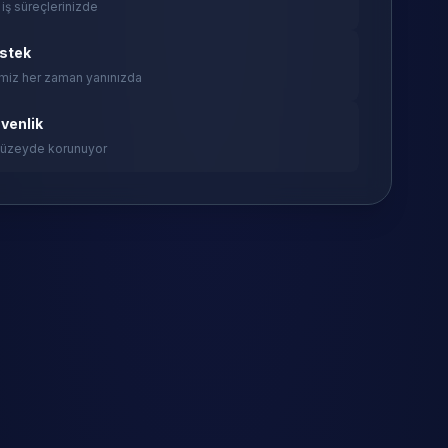
 iş süreçlerinizde
estek
miz her zaman yanınızda
venlik
 düzeyde korunuyor