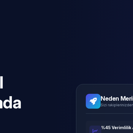
l
ada
Neden Meri
Sizi rakiplerinizden
%45 Verimlilik 