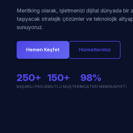
Meritking olarak, işletmenizi dijital dünyada bir
taşıyacak stratejik çözümler ve teknolojik altyap
sunuyoruz.
Hemen Keşfet
Hizmetlerimiz
250+
150+
98%
BAŞARILI PROJE
MUTLU MÜŞTERI
MÜŞTERI MEMNUNIYETI