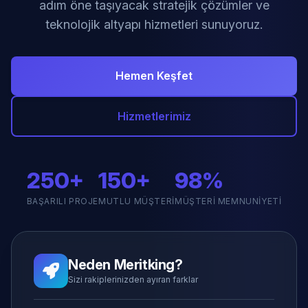
adım öne taşıyacak stratejik çözümler ve
teknolojik altyapı hizmetleri sunuyoruz.
Hemen Keşfet
Hizmetlerimiz
250+
150+
98%
BAŞARILI PROJE
MUTLU MÜŞTERI
MÜŞTERI MEMNUNIYETI
Neden Meritking?
Sizi rakiplerinizden ayıran farklar