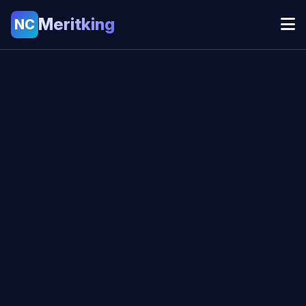
Meritking
NC